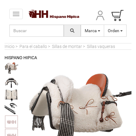
Toggle navigation
Marca
Orden
Inicio
>
Para el caballo
>
Sillas de montar
>
Sillas vaqueras
HISPANO HIPICA