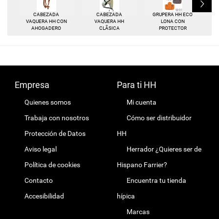
L
CABEZADA
CABEZADA
GRUPERA HH ECO
G
VAQUERA HH CON
VAQUERA HH
LONA CON
AHOGADERO
CLÃSICA
PROTECTOR
Empresa
Para ti HH
Quienes somos
Mi cuenta
Trabaja con nosotros
Cómo ser distribuidor
Protección de Datos
HH
Aviso legal
Herrador ¿Quieres ser de
Política de cookies
Hispano Farrier?
Contacto
Encuentra tu tienda
Accesibilidad
hípica
Marcas