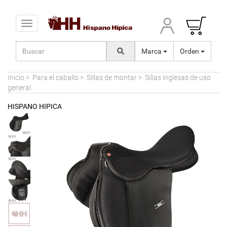
Toggle navigation
Marca
Orden
Inicio
>
Para el caballo
>
Sillas de montar
>
Sillas inglesas de uso
general
HISPANO HIPICA