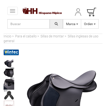
Toggle navigation
Marca
Orden
Inicio
>
Para el caballo
>
Sillas de montar
>
Sillas inglesas de uso
general