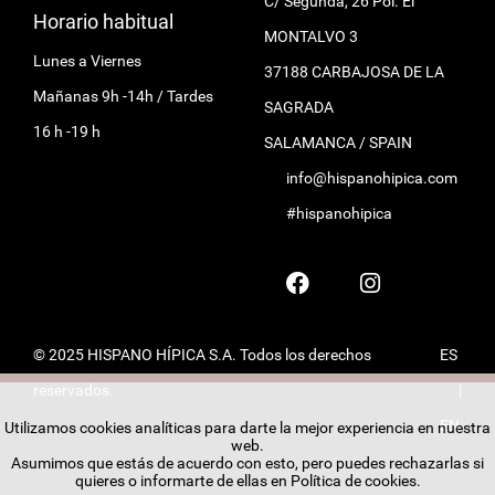
C/ Segunda, 26 Pol. El
Horario habitual
MONTALVO 3
Lunes a Viernes
37188 CARBAJOSA DE LA
Mañanas 9h -14h / Tardes
SAGRADA
16 h -19 h
SALAMANCA / SPAIN
info@hispanohipica.com
#hispanohipica
© 2025 HISPANO HÍPICA S.A. Todos los derechos
ES
reservados.
|
EN
Utilizamos cookies analíticas para darte la mejor experiencia en nuestra
web.
Asumimos que estás de acuerdo con esto, pero puedes rechazarlas si
quieres o informarte de ellas en
Política de cookies
.