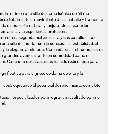
rendimiento en una silla de doma icónica de última
libera totalmente el movimiento de su caballo y transmite
ndo su posición natural y mejorando su conexión
 en la silla y la experiencia profesional.
r como una segunda piel entre ella y sus caballos. Las
una silla de montar son la conexión, la estabilidad, el
o y la elegancia refinada. Con cada silla, refinamos estos
tado grandes avances tanto en comodidad como en
inete. Cada una de estas áreas ha sido rediseñada para
gnificativa para el jinete de doma de élite y la
ión, desbloqueando el potencial de rendimiento completo
tación especializados para lograr un resultado óptimo
nel.