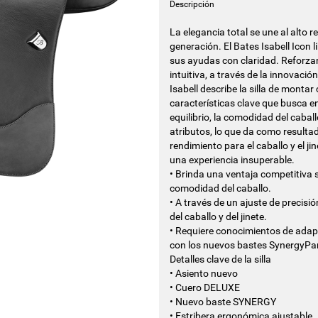
Descripción
La elegancia total se une al alto 
generación. El Bates Isabell Icon 
sus ayudas con claridad. Reforza
intuitiva, a través de la innovación
Isabell describe la silla de monta
características clave que busca en 
equilibrio, la comodidad del caball
atributos, lo que da como resul
rendimiento para el caballo y el j
una experiencia insuperable.
• Brinda una ventaja competitiva si
comodidad del caballo.
• A través de un ajuste de precis
del caballo y del jinete.
• Requiere conocimientos de adap
con los nuevos bastes SynergyPa
Detalles clave de la silla
• Asiento nuevo
• Cuero DELUXE
• Nuevo baste SYNERGY
• Estribera ergonómica ajustable