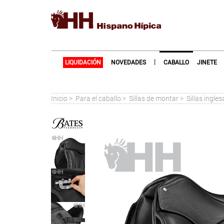
|
LIQUIDACIÓN
NOVEDADES
CABALLO
JINETE
Inicio
>
Para el caballo
>
Sillas de montar
>
Sillas ingle