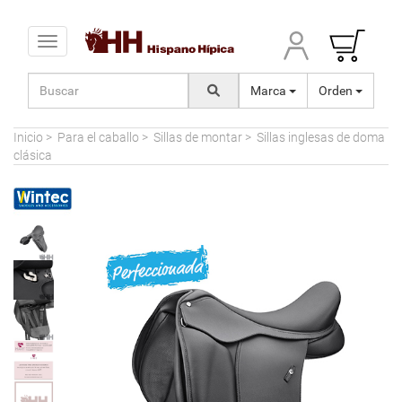
Toggle navigation
Marca
Orden
Inicio
>
Para el caballo
>
Sillas de montar
>
Sillas inglesas de doma
clásica