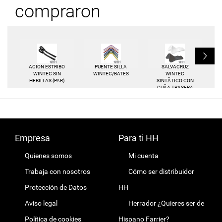
compraron
L
ACION ESTRIBO
PUENTE SILLA
SALVACRUZ
WINTEC SIN
WINTEC/BATES
WINTEC
HEBILLAS (PAR)
SINTÃTICO CON
CUÃA TRASERA
Empresa
Para ti HH
Quienes somos
Mi cuenta
Trabaja con nosotros
Cómo ser distribuidor
Protección de Datos
HH
Aviso legal
Herrador ¿Quieres ser de
Política de cookies
Hispano Farrier?