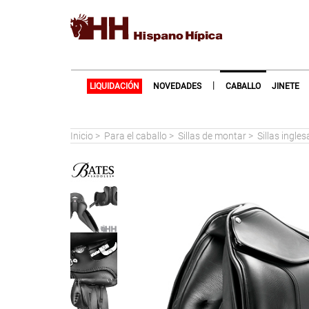
|
LIQUIDACIÓN
NOVEDADES
CABALLO
JINETE
Inicio
>
Para el caballo
>
Sillas de montar
>
Sillas ingle