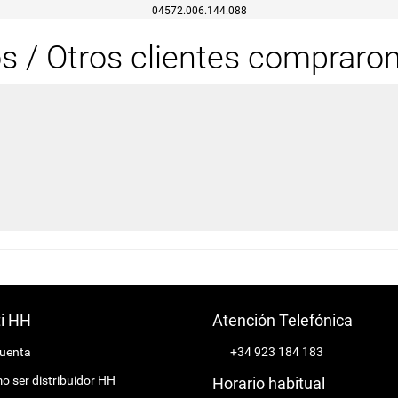
04572.006.144.088
os / Otros clientes compraro
ti HH
Atención Telefónica
cuenta
+34 923 184 183
 ser distribuidor HH
Horario habitual