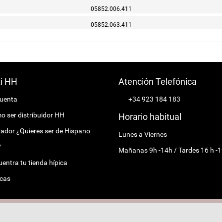
05852.006.411
05852.063.411
ti HH
Atención Telefónica
cuenta
+34 923 184 183
 ser distribuidor HH
Horario habitual
ador ¿Quieres ser de Hispano
Lunes a Viernes
?
Mañanas 9h -14h / Tardes 16 h -1
entra tu tienda hípica
cas