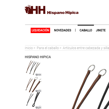
|
LIQUIDACIÓN
NOVEDADES
CABALLO
JINETE
Inicio
>
Para el caballo
>
Artículos entre cabezada y sill
HISPANO HIPICA