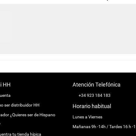
ti HH
Atención Telefónica
cuenta
+34 923 184 183
 ser distribuidor HH
Horario habitual
ador ¿Quieres ser de Hispano
Lunes a Viernes
?
Mañanas 9h -14h / Tardes 16 h -1
entra tu tienda hípica