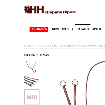
|
LIQUIDACIÓN
NOVEDADES
CABALLO
JINETE
Inicio
>
Para el caballo
>
Artículos entre cabezada y sill
HISPANO HIPICA