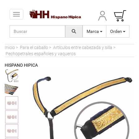
Toggle navigation
Marca
Orden
Inicio
>
Para el caballo
>
Artículos entre cabezada y silla
>
Pechopetrales españoles y vaqueros
HISPANO HIPICA