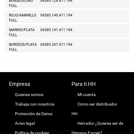
BURDEOS/ORO
04385.128.411.194
FULL
ROJO/AMARILLO
04385.140.411.194
FULL
MARINO/PLATA
04385.141.411.194
FULL
BURDEOS/PLATA
04385.267.411.194
FULL
Empresa
Para ti HH
Quienes somos
Mi cuenta
Trabaja con nosotros
Cómo ser distribuidor
Protección de Datos
HH
Aviso legal
Herrador ¿Quieres ser de
Política de cookies
Hispano Farrier?