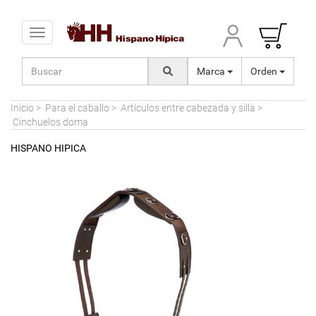
Toggle navigation
Marca
Orden
Inicio
>
Para el caballo
>
Artículos entre cabezada y silla
>
Cinchuelos doma
HISPANO HIPICA