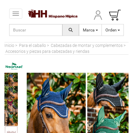
Toggle navigation
Marca
Orden
Inicio
>
Para el caballo
>
Cabezadas de montar y complementos
>
Accesorios y piezas para cabezadas y riendas