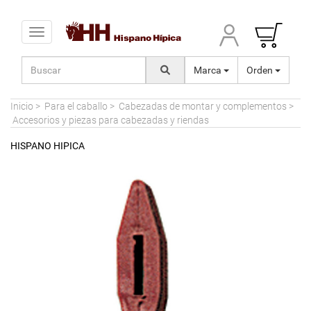
Toggle navigation
Marca
Orden
Inicio
>
Para el caballo
>
Cabezadas de montar y complementos
>
Accesorios y piezas para cabezadas y riendas
HISPANO HIPICA