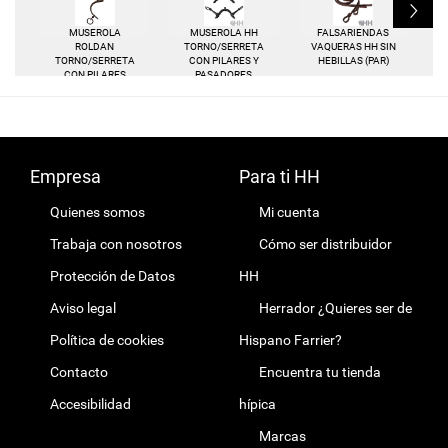
L
MUSEROLA
MUSEROLA HH
FALSARIENDAS
ROLDAN
TORNO/SERRETA
VAQUERAS HH SIN
TORNO/SERRETA
CON PILARES Y
HEBILLAS (PAR)
CON PILARES
PASADORES
METALICOS
Empresa
Para ti HH
Quienes somos
Mi cuenta
Trabaja con nosotros
Cómo ser distribuidor
Protección de Datos
HH
Aviso legal
Herrador ¿Quieres ser de
Política de cookies
Hispano Farrier?
Contacto
Encuentra tu tienda
Accesibilidad
hípica
Marcas