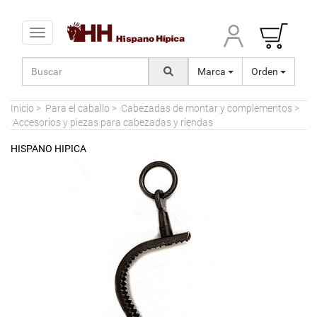
Toggle navigation
Marca
Orden
Inicio
>
Para el caballo
>
Cabezadas de montar y complementos
>
Accesorios y piezas para cabezadas y riendas
HISPANO HIPICA