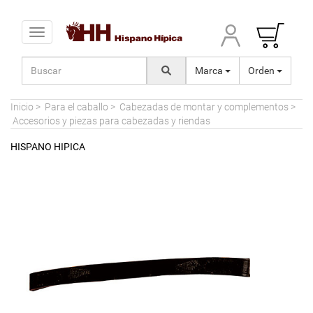
Toggle navigation
Marca
Orden
Inicio
>
Para el caballo
>
Cabezadas de montar y complementos
>
Accesorios y piezas para cabezadas y riendas
HISPANO HIPICA