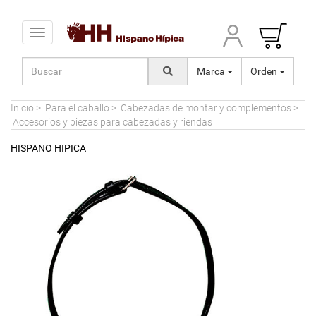
Toggle navigation
Marca
Orden
Inicio
>
Para el caballo
>
Cabezadas de montar y complementos
>
Accesorios y piezas para cabezadas y riendas
HISPANO HIPICA