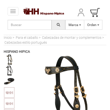
Toggle navigation
Marca
Orden
Inicio
>
Para el caballo
>
Cabezadas de montar y complementos
>
Cabezadas estilo portugués
HISPANO HIPICA