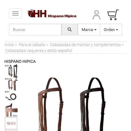
Toggle navigation
Marca
Orden
Inicio
>
Para el caballo
>
Cabezadas de montar y complementos
>
Cabezadas vaqueras y estilo español
HISPANO HIPICA