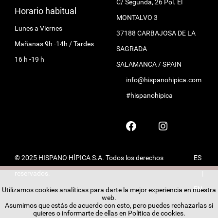
C/ Segunda, 26 Pol. El
Horario habitual
MONTALVO 3
Lunes a Viernes
37188 CARBAJOSA DE LA
Mañanas 9h -14h / Tardes
SAGRADA
16 h -19 h
SALAMANCA / SPAIN
info@hispanohipica.com
#hispanohipica
© 2025 HISPANO HÍPICA S.A. Todos los derechos
ES
reservados.
|
EN
Utilizamos cookies analíticas para darte la mejor experiencia en nuestra
web.
Asumimos que estás de acuerdo con esto, pero puedes rechazarlas si
quieres o informarte de ellas en
Política de cookies
.