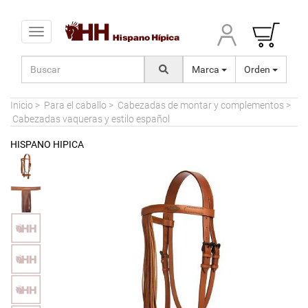
Toggle navigation
Marca
Orden
Inicio
>
Para el caballo
>
Cabezadas de montar y complementos
>
Cabezadas vaqueras y estilo español
HISPANO HIPICA