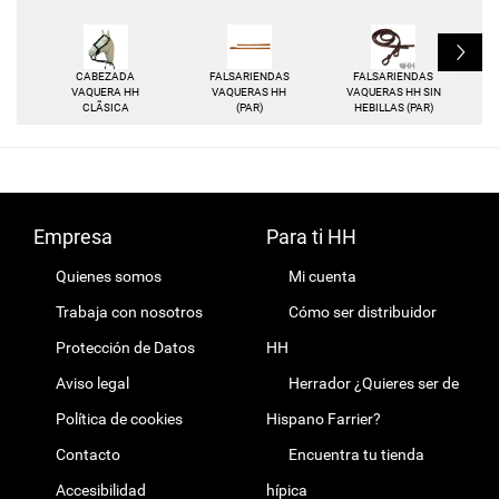
L
CABEZADA
FALSARIENDAS
FALSARIENDAS
VAQUERA HH
VAQUERAS HH
VAQUERAS HH SIN
CLÃSICA
(PAR)
HEBILLAS (PAR)
Empresa
Para ti HH
Quienes somos
Mi cuenta
Trabaja con nosotros
Cómo ser distribuidor
Protección de Datos
HH
Aviso legal
Herrador ¿Quieres ser de
Política de cookies
Hispano Farrier?
Contacto
Encuentra tu tienda
Accesibilidad
hípica