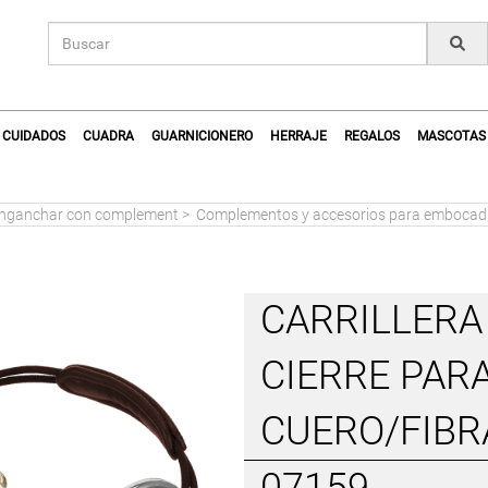
CUIDADOS
CUADRA
GUARNICIONERO
HERRAJE
REGALOS
MASCOTAS
enganchar con complement
>
Complementos y accesorios para embocad
CARRILLERA
CIERRE PAR
CUERO/FIBR