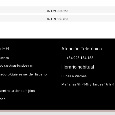
07159.005.958
07159.006.958
ti HH
Atención Telefónica
cuenta
+34 923 184 183
 ser distribuidor HH
Horario habitual
ador ¿Quieres ser de Hispano
Lunes a Viernes
?
Mañanas 9h -14h / Tardes 16 h -1
entra tu tienda hípica
cas