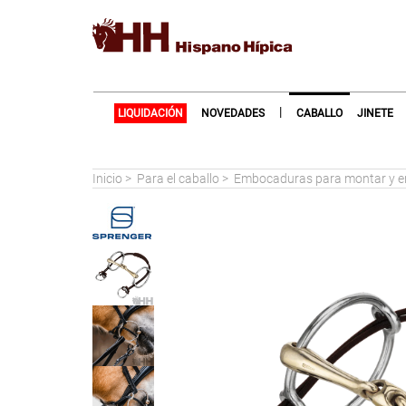
|
LIQUIDACIÓN
NOVEDADES
CABALLO
JINETE
Inicio
>
Para el caballo
>
Embocaduras para montar y 