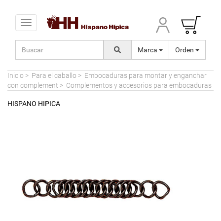
Toggle navigation
Marca
Orden
Inicio
>
Para el caballo
>
Embocaduras para montar y enganchar
con complement
>
Complementos y accesorios para embocaduras
HISPANO HIPICA