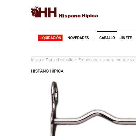
|
LIQUIDACIÓN
NOVEDADES
CABALLO
JINETE
Inicio
>
Para el caballo
>
Embocaduras para montar y 
HISPANO HIPICA