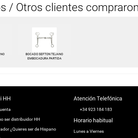
os / Otros clientes compraro
ANO
BOCADO SEFTON TEJANO
EMBOCADURA PARTIDA
ti HH
Atención Telefónica
cuenta
+34 923 184 183
 ser distribuidor HH
Horario habitual
ador ¿Quieres ser de Hispano
Lunes a Viernes