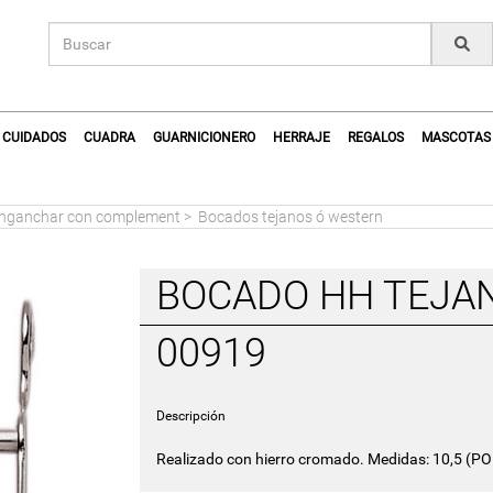
CUIDADOS
CUADRA
GUARNICIONERO
HERRAJE
REGALOS
MASCOTAS
enganchar con complement
>
Bocados tejanos ó western
BOCADO HH TEJAN
00919
Descripción
Realizado con hierro cromado. Medidas: 10,5 (PO