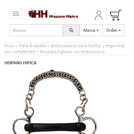
Toggle navigation
Marca
Orden
Inicio
>
Para el caballo
>
Embocaduras para montar y enganchar
con complement
>
Bocados ingleses con embocadura
HISPANO HIPICA