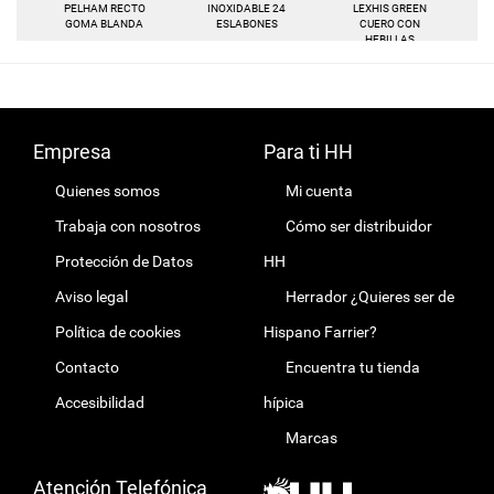
PELHAM RECTO
INOXIDABLE 24
LEXHIS GREEN
GOMA BLANDA
ESLABONES
CUERO CON
HEBILLAS
ARTICULADO (PAR)
Empresa
Para ti HH
Quienes somos
Mi cuenta
Trabaja con nosotros
Cómo ser distribuidor
Protección de Datos
HH
Aviso legal
Herrador ¿Quieres ser de
Política de cookies
Hispano Farrier?
Contacto
Encuentra tu tienda
Accesibilidad
hípica
Marcas
Atención Telefónica