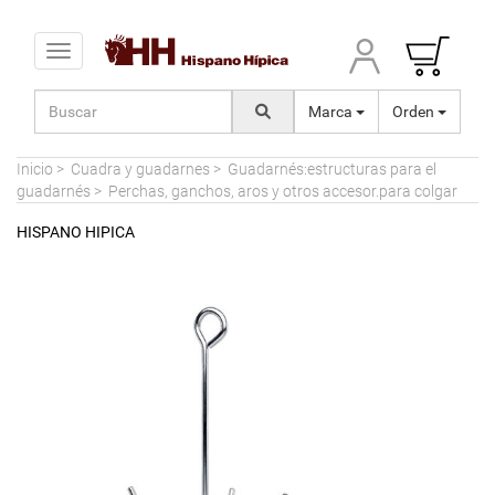
Toggle navigation
Marca
Orden
Inicio
>
Cuadra y guadarnes
>
Guadarnés:estructuras para el
guadarnés
>
Perchas, ganchos, aros y otros accesor.para colgar
HISPANO HIPICA