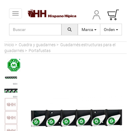
Toggle navigation
Marca
Orden
Inicio
>
Cuadra y guadarnes
>
Guadarnés:estructuras para el
guadarnés
>
Portafustas