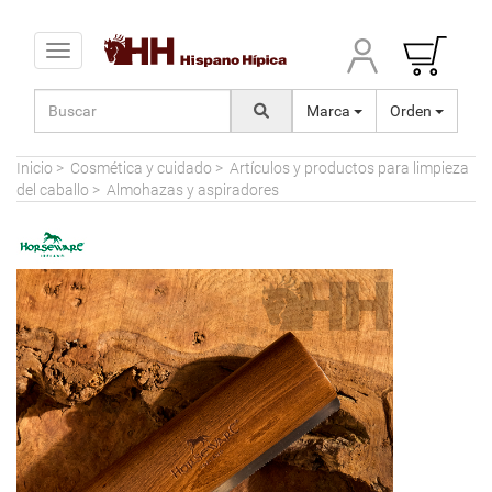
Toggle navigation
Marca
Orden
Inicio
>
Cosmética y cuidado
>
Artículos y productos para limpieza
del caballo
>
Almohazas y aspiradores