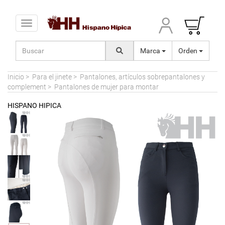
Toggle navigation
Marca
Orden
Inicio
>
Para el jinete
>
Pantalones, artículos sobrepantalones y
complement
>
Pantalones de mujer para montar
HISPANO HIPICA