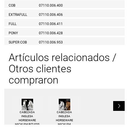
COB
07110.006.400
EXTRAFULL
07110.006.406
FULL
07110.006.411
PONY
07110.006.428
SUPER COB
07110.006.953
Artículos relacionados /
Otros clientes
compraron
L
CABEZADA
CABEZADA
INGLESA
INGLESA
HORSEWARE
HORSEWARE
MICKLEM BITLESS
MICKLEM
BRIDLE
COMPETITION