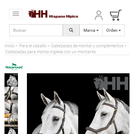
Toggle navigation
Marca
Orden
Inicio
>
Para el caballo
>
Cabezadas de montar y complementos
>
Cabezadas para monta inglesa con un montante