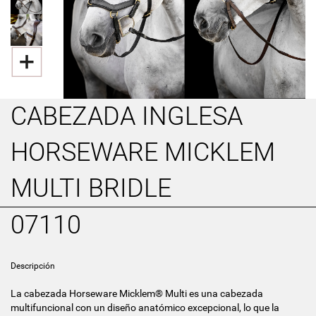
CABEZADA INGLESA
HORSEWARE MICKLEM
MULTI BRIDLE
07110
Descripción
La cabezada Horseware Micklem® Multi es una cabezada
multifuncional con un diseño anatómico excepcional, lo que la