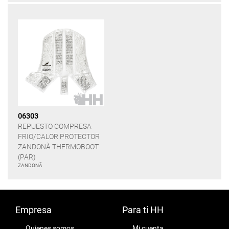
06303
REPUESTO COMPRESA
FRIO/CALOR PROTECTOR
ZANDONÀ THERMOBOOT
(PAR)
ZANDONÃ
Empresa
Para ti HH
Quienes somos
Mi cuenta